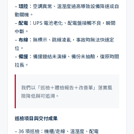
–
環控
：空調異常、溫溼度過高導致設備降速或自
動關機。
–
配電
：UPS 電池老化、配電盤接觸不良，瞬間
中斷。
–
布線
：無標示、跳線凌亂，事故時無法快速定
位。
–
備援
：備援鏈結未演練、備份未抽驗，復原時間
拉長。
我們以「巡檢＋體檢報告＋改善單」落實風
險降低與可追溯。
巡檢項目與交付成果
– 36 項巡檢：機櫃/走線、溫溼度、配電